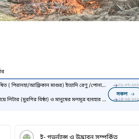
নার
ষিত ( পিরানহা/আফ্রিকান মাগুর) ইত্যাদি রেণু /পোনা
০১-০৭-২০২
ষিদ্ধ ও মজুদ ও বাজারজাতকরণ থেকে বিরত থাকর জন্য
সকল
ভাবে অনুরোধ করা হলো।
ে লিটার (মুরগির বিষ্ঠা) ও মানুষের মলমূত্র ব্যবহার না
১৪-০৫-২০২
অনুরোধ করা হলো।
ই- গভর্ন্যান্স ও উদ্ভাবন সম্পর্কিত