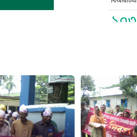
বিআরটিএ স
১০৩
সুপ্রীম কোর
১০৯
নারী ও শিশ
১০৬
দুদক
১০২
দুর্যোগের 