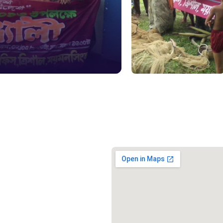
১৬১
স্মার্ট ভূমি
১০৯
শিশু সহায
১৬১
বাংলাদেশ ক
০১৯
মাদকদ্রব্য 