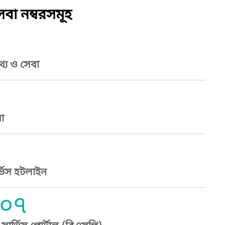
বা নম্বরসমূহ
্য ও সেবা
া
্ভিস হটলাইন
০৭