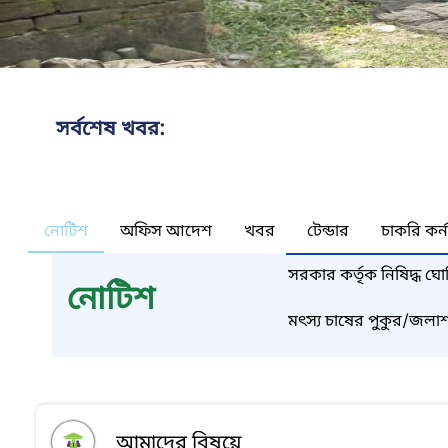
সর্বশেষ খবর:
নোটিশ
অফিস আদেশ
খবর
টেন্ডার
চাকরি কর্
সরকার কর্তৃক নিষিদ্ধ ঘো
নোটিশ
উৎপদন সম্পুর্ণভাবে নি
সংশ্লিষ্ট সকলকে বিশেষ
মৎস্য চাষের পুকুর/জলাশয়
করার জন্য বিশেষভাবে 
আমাদের বিষয়ে