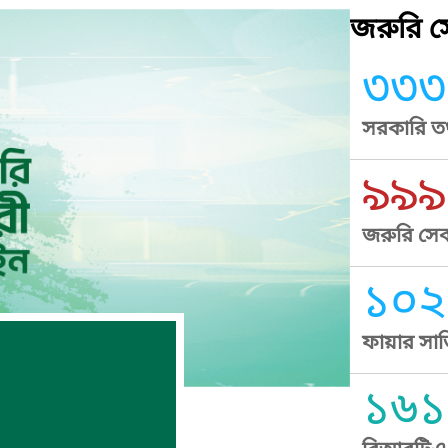
জরুরি সে
৩৩৩
সরকারি তথ
৯৯৯
জরুরি সেব
১০২
ফায়ার সার
১৬১