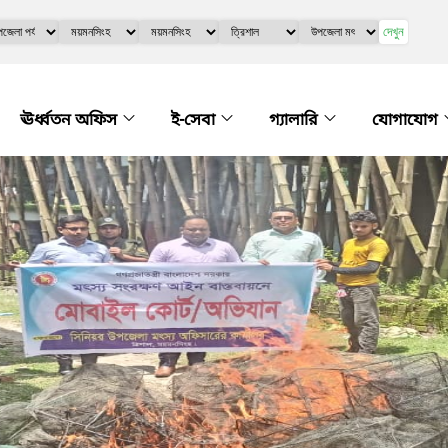
দেখুন
ঊর্ধ্বতন অফিস
ই-সেবা
গ্যালারি
যোগাযোগ