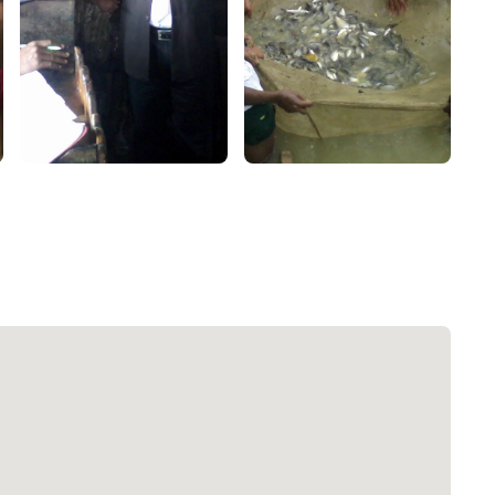
২২
 সেবা
৮
়তা লাইন
০৯
র্মচারী কল্যাণ বোর্ড হটলাইন
০৮৮৮৮৮৮৮
নিয়ন্ত্রণ হটলাইন