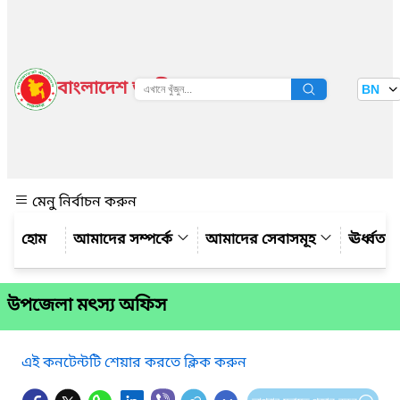
বাংলাদেশ জাতীয় তথ্য বাতায়ন
BN
দেখুন
মেনু নির্বাচন করুন
আমাদের সম্পর্কে
আমাদের সেবাসমূহ
ঊর্ধ্বত
উপজেলা মৎস্য অফিস
এই কনটেন্টটি শেয়ার করতে ক্লিক করুন