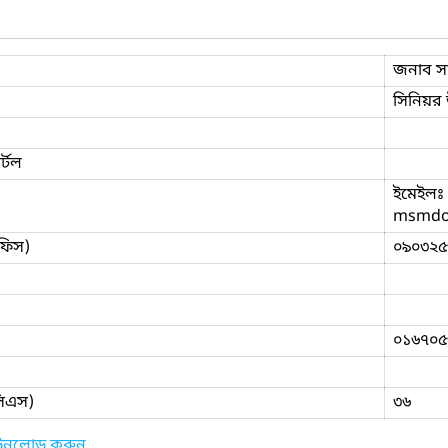
জনাব সা
সিনিয়র 
্টল
ইমেইলঃ 
msmdo
ফিস)
০৯০৩২৫
০১৬৭০৫৬
িসিএস)
৩৬
াউনলোড করুন