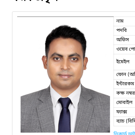
নাম
পদবি
অফিস
ওয়েব পোর
ইমেইল
ফোন (অ
ইন্টারকম
কক্ষ নম্বর
মোবাইল
ফ্যাক্স
ব্যাচ (ব
ভিকার্ড ড