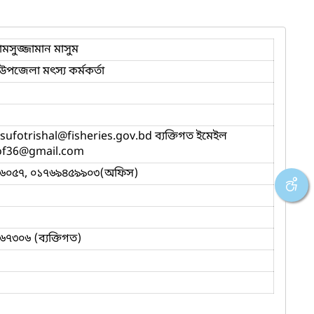
মসুজ্জামান মাসুম
উপজেলা মৎস্য কর্মকর্তা
sufotrishal
@fisheries.gov.bd ব্যক্তিগত ইমেইল
f36
@gmail.com
৬০৫৭, ০১৭৬৯৪৫৯৯০৩(অফিস)
৭৩০৬ (ব্যক্তিগত)