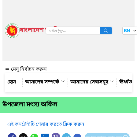
বাংলাদেশ জাতীয় তথ্য বাতায়ন
BN
দেখুন
মেনু নির্বাচন করুন
আমাদের সম্পর্কে
আমাদের সেবাসমূহ
ঊর্ধ্বত
উপজেলা মৎস্য অফিস
এই কনটেন্টটি শেয়ার করতে ক্লিক করুন