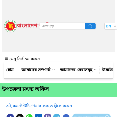
বাংলাদেশ জাতীয় তথ্য বাতায়ন
BN
দেখুন
মেনু নির্বাচন করুন
আমাদের সম্পর্কে
আমাদের সেবাসমূহ
ঊর্ধ্বত
উপজেলা মৎস্য অফিস
এই কনটেন্টটি শেয়ার করতে ক্লিক করুন