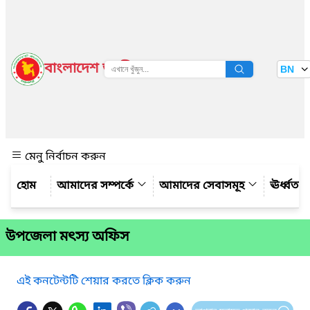
বাংলাদেশ জাতীয় তথ্য বাতায়ন
BN
দেখুন
মেনু নির্বাচন করুন
আমাদের সম্পর্কে
আমাদের সেবাসমূহ
ঊর্ধ্বত
উপজেলা মৎস্য অফিস
এই কনটেন্টটি শেয়ার করতে ক্লিক করুন