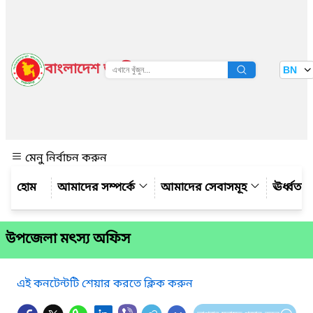
বাংলাদেশ জাতীয় তথ্য বাতায়ন
BN
দেখুন
মেনু নির্বাচন করুন
আমাদের সম্পর্কে
আমাদের সেবাসমূহ
ঊর্ধ্বত
উপজেলা মৎস্য অফিস
এই কনটেন্টটি শেয়ার করতে ক্লিক করুন