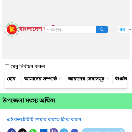
বাংলাদেশ জাতীয় তথ্য বাতায়ন
BN
দেখুন
মেনু নির্বাচন করুন
আমাদের সম্পর্কে
আমাদের সেবাসমূহ
ঊর্ধ্বত
উপজেলা মৎস্য অফিস
এই কনটেন্টটি শেয়ার করতে ক্লিক করুন