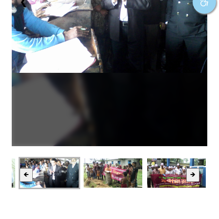
❮
❯
🡸
🡺